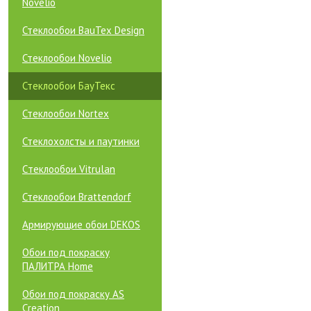
Novelio
Стеклообои BauTex Design
Стеклообои Novelio
Стеклообои БауТекс
Стеклообои Nortex
Стеклохолсты и паутинки
Cтеклообои Vitrulan
Стеклообои Brattendorf
Армирующие обои DEKOS
Обои под покраску
ПАЛИТРА Home
Обои под покраску AS
Creation