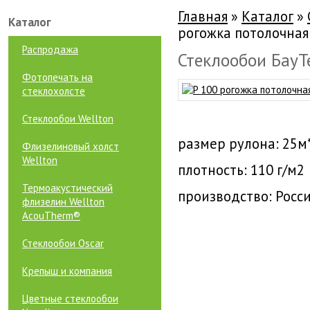
Главная
»
Каталог
»
Каталог
рогожка потолочная
Распродажа
Стеклообои БауТ
Фотопечать на
стеклохолсте
Стеклообои Wellton
размер рулона: 25м
Флизелиновый холст
Wellton
плотность: 110 г/м2
Термоакустический
производство: Росс
флизелин Wellton
AcouTherm®
Стеклообои Oscar
Крепыш и компания
Цветные стеклообои