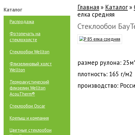
Главная
»
Каталог
»
Каталог
елка средняя
Распродажа
Стеклообои БауТе
Фотопечать на
стеклохолсте
Стеклообои Wellton
размер рулона: 25м
Флизелиновый холст
Wellton
плотность: 165 г/м2
Термоакустический
производство: Росс
флизелин Wellton
AcouTherm®
Стеклообои Oscar
Крепыш и компания
Цветные стеклообои