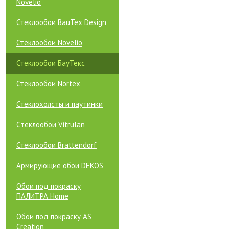
Novelio
Стеклообои BauTex Design
Стеклообои Novelio
Стеклообои БауТекс
Стеклообои Nortex
Стеклохолсты и паутинки
Cтеклообои Vitrulan
Стеклообои Brattendorf
Армирующие обои DEKOS
Обои под покраску
ПАЛИТРА Home
Обои под покраску AS
Creation