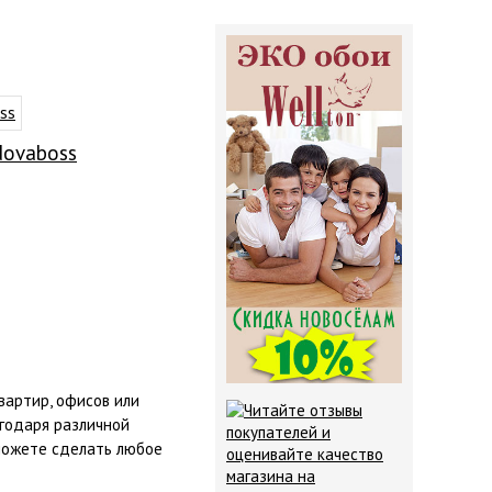
ovaboss
вартир, офисов или
агодаря различной
сможете сделать любое