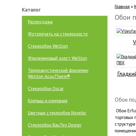
Главная
»
Каталог
Обои п
Распродажа
Фотопечать на стеклохолсте
V
Стеклообои Wellton
Флизелиновый холст Wellton
Термоакустический флизелин
Гладки
Wellton AcouTherm®
Стеклообои Oscar
Обои под
Крепыш и компания
Обои Erfu
Цветные стеклообои Novelio
торговых 
структуре
Стеклообои BauTex Design
помещение