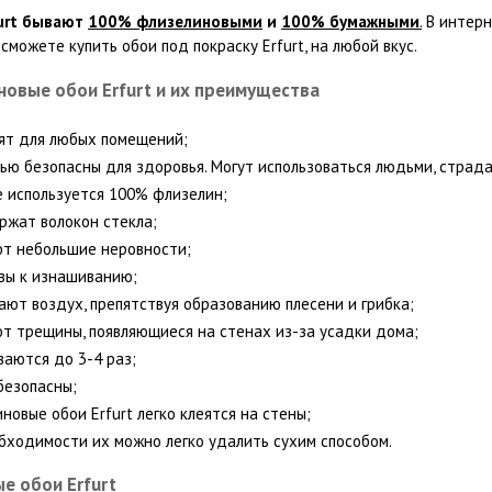
urt бывают
100% флизелиновыми
и
100% бумажными
.
В интерн
сможете купить обои под покраску Erfurt, на любой вкус.
новые обои Erfurt и их преимущества
т для любых помещений;
ью безопасны для здоровья. Могут использоваться людьми, страд
е используется 100% флизелин;
ржат волокон стекла;
т небольшие неровности;
вы к изнашиванию;
ают воздух, препятствуя образованию плесени и грибка;
т трещины, появляющиеся на стенах из-за усадки дома;
аются до 3-4 раз;
езопасны;
новые обои Erfurt легко клеятся на стены;
бходимости их можно легко удалить сухим способом.
е обои Erfurt