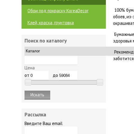
100% бума
Обои под покраску KoreaDecor
обоев, из
Клей, краска, грунтовка
окрашиват
Бумажные 
Поиск по каталогу
здоровья 
Рекоменду
заботится
Цена
от
до
Рассылка
Введите Ваш email