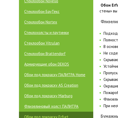
Стеклообои Novelio
Обои Erf
стены» вы 
Стеклообои БауТекс
Флизели
Стеклообои Nortex
Стеклохолсты и паутинки
Подходя
Полност
Cтеклообои Vitrulan
В основ
Не соде
Стеклообои Brattendorf
Скрываю
Армирующие обои DEKOS
Устойчи
Пропуск
Обои под покраску ПАЛИТРА Home
Скрываю
Обои под покраску AS Creation
Окрашив
Пожароб
Обои под покраску Marburg
Флизели
При нео
Флизелиновый холст ПАЛИТРА
Бумажны
Обои под покраску Erfurt