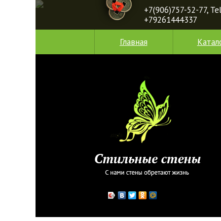
+7(906)757-52-77, T
+79261444337
Главная
Катал