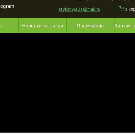
elegram
в ко
stylishwalls@mail.ru
ог
Новости и статьи
О компании
Контакт
Подробнее