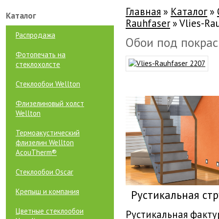
Главная
»
Каталог
»
Каталог
Rauhfaser
»
Vlies-Ra
Распродажа
Обои под покраск
Фотопечать на
стеклохолсте
Стеклообои Wellton
Флизелиновый холст
Wellton
Термоакустический
флизелин Wellton
AcouTherm®
Стеклообои Oscar
Крепыш и компания
Рустикальная стр
Цветные стеклообои
Рустикальная факту