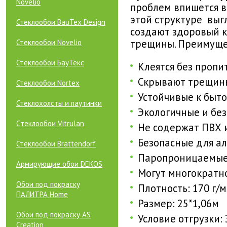
Novelio
проблем впишется в
этой структуре выг
Стеклообои BauTex Design
создают здоровый 
трещины. Преимуще
Стеклообои Novelio
Стеклообои БауТекс
Клеятся без пропи
Скрывают трещины
Стеклообои Nortex
Устойчивые к быт
Стеклохолсты и паутинки
Экологичные и бе
Cтеклообои Vitrulan
Не содержат ПВХ 
Безопасные для а
Стеклообои Brattendorf
Паропроницаемы
Армирующие обои DEKOS
Могут многократн
Обои под покраску
Плотность:
170 г/
ПАЛИТРА Home
Размер:
25*1,06м
Обои под покраску AS
Условие отгрузки:
Creation