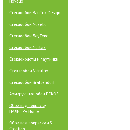
Novelio
Стеклообои BauTex Design
Стеклообои Novelio
Стеклообои БауТекс
Стеклообои Nortex
Стеклохолсты и паутинки
Cтеклообои Vitrulan
Стеклообои Brattendorf
Армирующие обои DEKOS
Обои под покраску
ПАЛИТРА Home
Обои под покраску AS
Creation