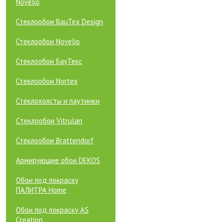
Novelio
Стеклообои BauTex Design
Стеклообои Novelio
Стеклообои БауТекс
Стеклообои Nortex
Стеклохолсты и паутинки
Cтеклообои Vitrulan
Стеклообои Brattendorf
Армирующие обои DEKOS
Обои под покраску
ПАЛИТРА Home
Обои под покраску AS
Creation