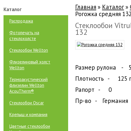
Главная
»
Каталог
»
Каталог
Рогожка средняя 13
Распродажа
Стеклообои Vitru
132
Фотопечать на
стеклохолсте
Стеклообои Wellton
Флизелиновый холст
Размер рулона - 5
Wellton
Плотность - 125 г
Термоакустический
флизелин Wellton
Рапорт - 0
AcouTherm®
Пр-во - Германия
Стеклообои Oscar
Крепыш и компания
Цветные стеклообои