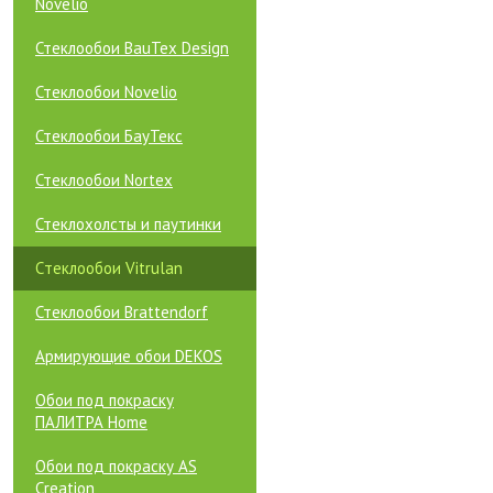
Novelio
Стеклообои BauTex Design
Стеклообои Novelio
Стеклообои БауТекс
Стеклообои Nortex
Стеклохолсты и паутинки
Cтеклообои Vitrulan
Стеклообои Brattendorf
Армирующие обои DEKOS
Обои под покраску
ПАЛИТРА Home
Обои под покраску AS
Creation