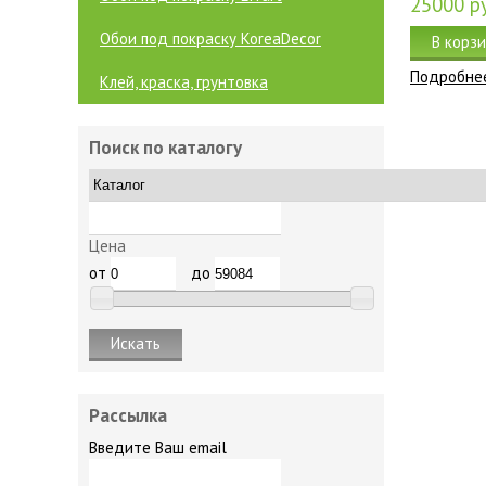
25000
ру
Обои под покраску KoreaDecor
В корз
Подробне
Клей, краска, грунтовка
Поиск по каталогу
Цена
от
до
Рассылка
Введите Ваш email