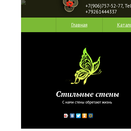
+7(906)757-52-77, T
+79261444337
Главная
Катал