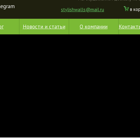
elegram
в ко
stylishwalls@mail.ru
ог
Новости и статьи
О компании
Контакт
Подробнее