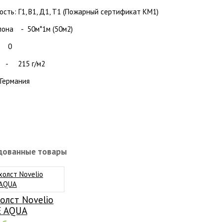
ость: Г1, В1, Д1, Т1 (Пожарный сертификат КМ1)
улона - 50
м*1м (50м2)
- 0
ь - 215 г/м2
Германия
дованные товары
олст Novelio
E AQUA