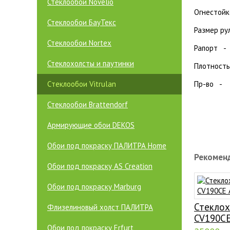
Стеклообои Novelio
Огнестойк
Стеклообои БауТекс
Размер р
Стеклообои Nortex
Рапорт 
Стеклохолсты и паутинки
Плотност
Пр-во - 
Cтеклообои Vitrulan
Стеклообои Brattendorf
Армирующие обои DEKOS
Обои под покраску ПАЛИТРА Home
Рекомен
Обои под покраску AS Creation
Обои под покраску Marburg
Стеклох
Флизелиновый холст ПАЛИТРА
CV190C
Обои под покраску Erfurt