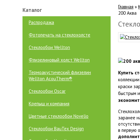
Главная
»
Каталог
200 Аква
Распродажа
Стекло
Фотопечать на стеклохолсте
Стеклообои Wellton
Флизелиновый холст Wellton
Термоакустический флизелин
Купить с
Wellton AcouTherm®
коллекции
краски за
Стеклообои Oscar
быстрым и
экономит
Крепыш и компания
Стеклохол
Цветные стеклообои Novelio
заранее н
отсутстви
Стеклообои BauTex Design
в первую 
дополнит