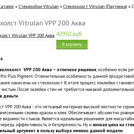
Каталог
»
Cтеклообои Vitrulan
»
Стеклохолст Vitrulan (Паутинка)
»
С
холст Vitrulan VPP 200 Аква
42950
руб.
В корзину
теклохолст VPP 200 Аква – отличное решение
, особенно если р
 Pro Plus Pigment. Отличительная особенность данной продуктовой
ранее нанесены на стеклохолст. В итоге процесс поклейки станови
 чистым. После оклейки стен не требуется никакой дополнительной
е деньги
.
ст VPP 200 Аква - это нетканый материал высокой плотности серии 
анесенными слоями краски и клея. Обеспечивает абсолютно ровну
е видимости стыков. Является идеальным решением для масштабны
очередь эффективность и безупречность. Ну и
низкая цена на сте
ельный аргумент в пользу выбора именно данной модели
.