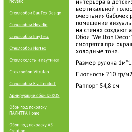
интерьера в детски
Novelio
вертикальной полос
Стеклообои BauTex Design
очертания бабочек 
помещение визуальн
Стеклообои Novelio
на стенах создают 
Обои "Wellton Deco
Стеклообои БауТекс
смотрятся при окраш
Стеклообои Nortex
холодные тона.
Стеклохолсты и паутинки
Размер рулона 1м*12
Cтеклообои Vitrulan
Плотность 210 гр/м
Стеклообои Brattendorf
Раппорт 54,8 см
Армирующие обои DEKOS
Обои под покраску
ПАЛИТРА Home
Обои под покраску AS
Creation