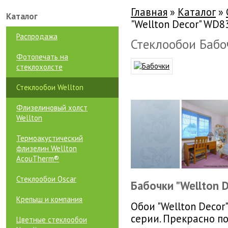
Главная
»
Каталог
»
Каталог
"Wellton Decor" WD8
Распродажа
Стеклообои Бабо
Фотопечать на
стеклохолсте
Стеклообои Wellton
Флизелиновый холст
Wellton
Термоакустический
флизелин Wellton
AcouTherm®
Стеклообои Oscar
Бабочки "Wellton
Крепыш и компания
Обои "Wellton Decor
серии. Прекрасно п
Цветные стеклообои