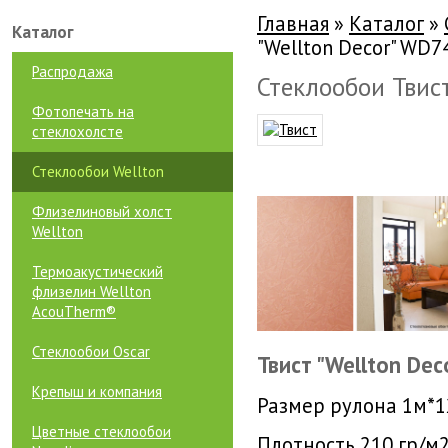
Главная
»
Каталог
»
Каталог
"Wellton Decor" WD7
Распродажа
Стеклообои Твист
Фотопечать на
стеклохолсте
Стеклообои Wellton
Флизелиновый холст
Wellton
Термоакустический
флизелин Wellton
AcouTherm®
Стеклообои Oscar
Твист "Wellton De
Крепыш и компания
Размер рулона 1м*12
Цветные стеклообои
Плотность 210 гр/м