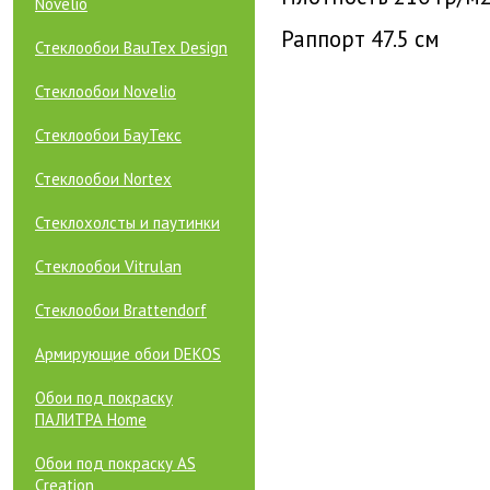
Novelio
Раппорт 47.5 см
Стеклообои BauTex Design
Стеклообои Novelio
Стеклообои БауТекс
Стеклообои Nortex
Стеклохолсты и паутинки
Cтеклообои Vitrulan
Стеклообои Brattendorf
Армирующие обои DEKOS
Обои под покраску
ПАЛИТРА Home
Обои под покраску AS
Creation