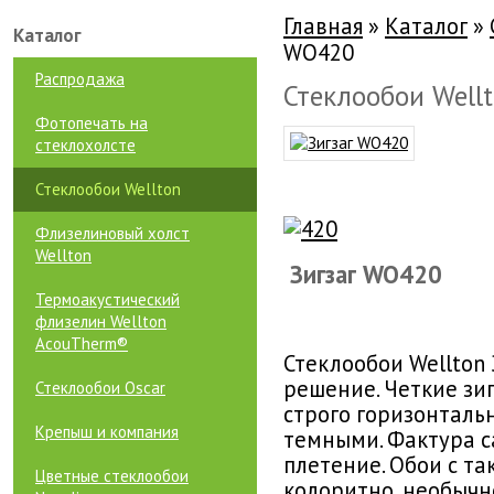
Главная
»
Каталог
»
Каталог
WO420
Распродажа
Стеклообои Well
Фотопечать на
стеклохолсте
Стеклообои Wellton
Флизелиновый холст
Wellton
Зигзаг WO420
Термоакустический
флизелин Wellton
AcouTherm®
Стеклообои Wellton 
решение. Четкие зи
Стеклообои Oscar
строго горизонталь
Крепыш и компания
темными. Фактура с
плетение. Обои с т
Цветные стеклообои
колоритно, необычно