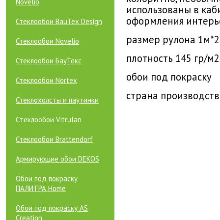
Novelio
использованы в каб
оформления интерь
Стеклообои BauTex Design
размер рулона 1м*2
Стеклообои Novelio
плотность 145 гр/м2
Стеклообои БауТекс
обои под покраску
Стеклообои Nortex
страна производств
Стеклохолсты и паутинки
Cтеклообои Vitrulan
Стеклообои Brattendorf
Армирующие обои DEKOS
Обои под покраску
ПАЛИТРА Home
Обои под покраску AS
Creation