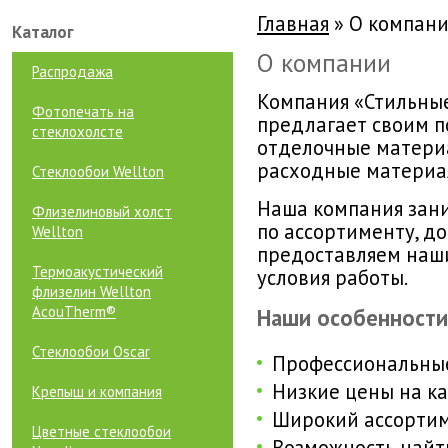
Главная
»
О компан
Каталог
О компании
Распродажа
Компания «Стильные
Фотопечать на
предлагает своим п
стеклохолсте
отделочные материа
расходные материа
Стеклообои Wellton
Наша компания зан
Флизелиновый холст
по ассортименту, до
Wellton
предоставляем наш
Термоакустический
условия работы.
флизелин Wellton
AcouTherm®
Наши особенности
Стеклообои Oscar
Профессиональные
Низкие цены на к
Крепыш и компания
Широкий ассортим
Цветные стеклообои
Возможность найт