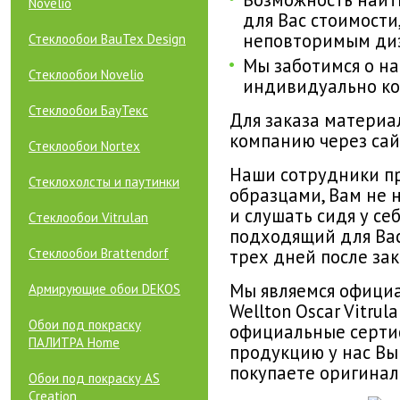
Novelio
для Вас стоимости
неповторимым диз
Стеклообои BauTex Design
Мы заботимся о на
Стеклообои Novelio
индивидуально ко
Стеклообои БауТекс
Для заказа материа
компанию через сай
Стеклообои Nortex
Наши сотрудники пр
Стеклохолсты и паутинки
образцами, Вам не 
и слушать сидя у се
Cтеклообои Vitrulan
подходящий для Вас
трех дней после зак
Стеклообои Brattendorf
Мы являемся офици
Армирующие обои DEKOS
Wellton Oscar Vitrul
Обои под покраску
официальные серти
ПАЛИТРА Home
продукцию у нас Вы
покупаете оригинал
Обои под покраску AS
Creation