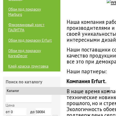
Обои под покраску
Marburg
Наша компания раб
Флизелиновый холст
производителями и
ПАЛИТРА
своей уникальность
интересными дизай
Обои под покраску Erfurt
Наши поставщики со
Обои под покраску
качество продукции
KoreaDecor
все это при демокр
Клей, краска, грунтовка
Наши партнеры:
Компания Erfurt.
Поиск по каталогу
В наше время компа
технические новинк
прошлого, но и стре
Цена
Экологичность обое
от
до
подтверждена серт