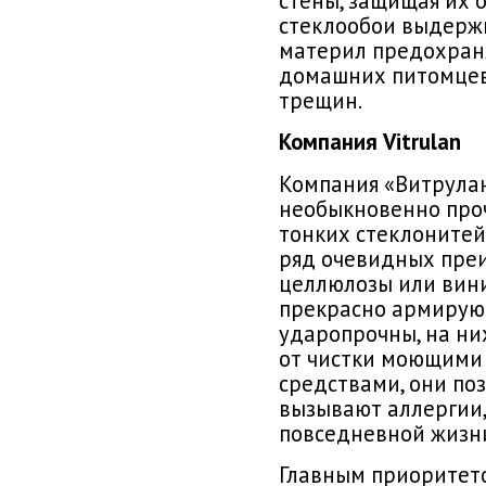
стены, защищая их 
стеклообои выдержив
материл предохраня
домашних питомцев 
трещин.
Компания Vitrulan
Компания «Витрулан
необыкновенно про
тонких стеклонитей
ряд очевидных пре
целлюлозы или вини
прекрасно армирую
ударопрочны, на них
от чистки моющим
средствами, они по
вызывают аллергии,
повседневной жизн
Главным приоритето